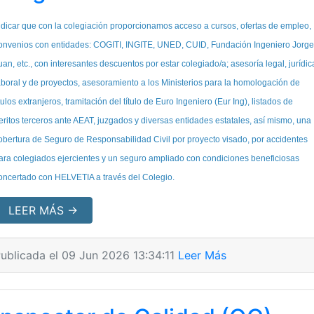
ndicar que con la colegiación proporcionamos acceso a cursos, ofertas de empleo,
onvenios con entidades: COGITI, INGITE, UNED, CUID, Fundación Ingeniero Jorg
uan, etc., con interesantes descuentos por estar colegiado/a; asesoría legal, jurídic
aboral y de proyectos, asesoramiento a los Ministerios para la homologación de
ítulos extranjeros, tramitación del título de Euro Ingeniero (Eur Ing), listados de
eritos terceros ante AEAT, juzgados y diversas entidades estatales, así mismo, una
obertura de Seguro de Responsabilidad Civil por proyecto visado, por accidentes
ara colegiados ejercientes y un seguro ampliado con condiciones beneficiosas
oncertado con HELVETIA a través del Colegio.
LEER MÁS →
ublicada el 09 Jun 2026 13:34:11
Leer Más