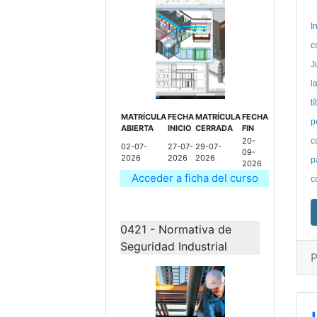
I
c
J
l
t
MATRÍCULA
FECHA
MATRÍCULA
FECHA
p
ABIERTA
INICIO
CERRADA
FIN
20-
c
02-07-
27-07-
29-07-
09-
2026
2026
2026
p
2026
Acceder a ficha del curso
c
0421 - Normativa de
Seguridad Industrial
P