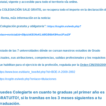
statal, vigente y accesible para todo el territorio vía online.
a COLEGIACIÓN SALE GRATIS, se recupera todo el importe en la declaración 
a Renta, más información en la noticia:
Colegiación gratuita y obligatoria":
https://cogitn.es/web.php?
nlace=noticia&id=S9pizb63IJ4oKLId8GB6bK8HvuUFasDF
istado de las 7 universidades dónde se cursan nuestros estudios de Grado
ctuales, sus atribuciones, competencias, salidas profesionales y los requisitos
ue habilitan para el ejercicio de la profesión, regulada por la
Orden CIN/350/200
ttps://www.boe.es/diario_boe/txt.php?id=BOE-A-2009-2892
ttps://cogitn.es/web.php?enlace=titulaciones
uedes Colegiarte en cuanto te graduas ¡el primer año es
RATUITO!, si lo tramitas en los 3 meses siguientes a tu
raduación.