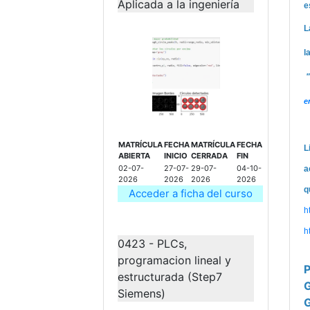
Aplicada a la ingeniería
e
L
l
"
e
MATRÍCULA
FECHA
MATRÍCULA
FECHA
L
ABIERTA
INICIO
CERRADA
FIN
02-07-
27-07-
29-07-
04-10-
a
2026
2026
2026
2026
q
Acceder a ficha del curso
h
h
0423 - PLCs,
programacion lineal y
P
estructurada (Step7
G
Siemens)
G