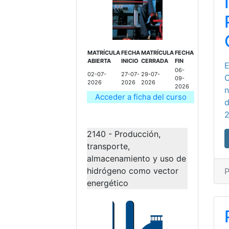
MATRÍCULA
FECHA
MATRÍCULA
FECHA
ABIERTA
INICIO
CERRADA
FIN
E
06-
02-07-
27-07-
29-07-
C
09-
2026
2026
2026
2026
n
Acceder a ficha del curso
d
2140 - Producción,
transporte,
almacenamiento y uso de
hidrógeno como vector
P
energético